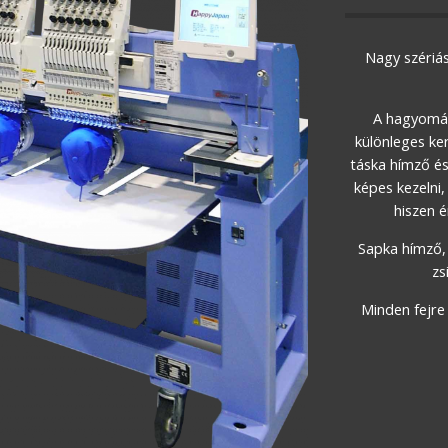
Nagy szériás 
A hagyomán
különleges ker
táska hímző és 
képes kezelni,
hiszen é
Sapka hímző, 
zs
Minden fejre