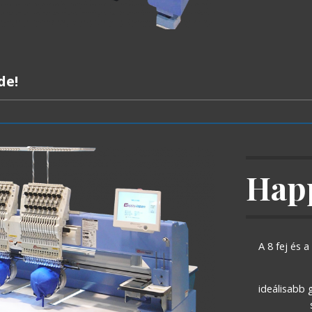
de!
Hap
A 8 fej és 
ideálisabb 