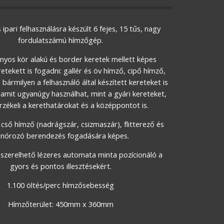
ipari felhasználásra készült 6 fejes, 15 tűs, nagy 
fordulatszámú hímzőgép.
yos kör alakú és border keretek mellett képes 
etekett is fogadni: gallér és öv hímző, cipő hímző, 
bármilyen a felhasználó által készített kereteket is 
 amit ugyanúgy használhat, mint a gyári kereteket, 
rzékeli a kerethatárokat és a középpontot is.
cső hímző (nadrágszár, csizmaszár), flitterező és 
inórozó berendezés fogadására képes.
 szerelhető lézeres automata minta pozícionáló a 
gyors és pontos illesztésekért.
1.100 öltés/perc hímzősebesség
Hímzőterület: 450mm x 360mm