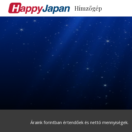
Hímzőgép
Sk
Áraink forintban értendőek és nettó mennyiségek.