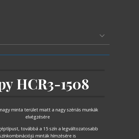
py HCR3-1508
a nagy minta terület miatt a nagy szériás munkák 
elvégzésére
géptípust, továbbá a 15 szín a legváltozatosabb 
színkombinációjú minták hímzésére is