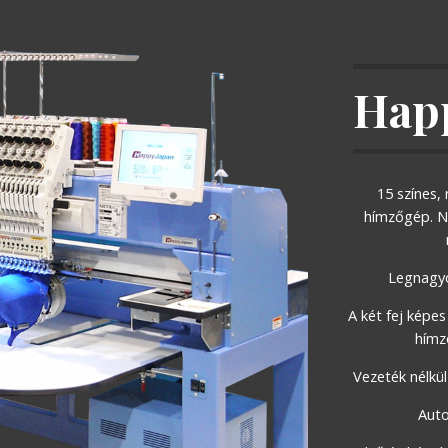
Hap
15 színes,
hímzőgép. Na
Legnagy
A két fej képes
hímz
Vezeték nélkül
Auto