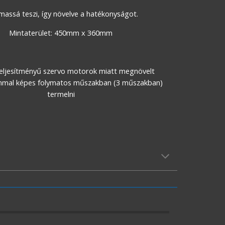
lmassá teszi, így növelve a hatékonyságot.
Mintaterület: 450mm x 360mm
teljesítményű szervo motorok miatt megnövelt 
mmal képes folymatos műszakban (3 műszakban) 
termelni