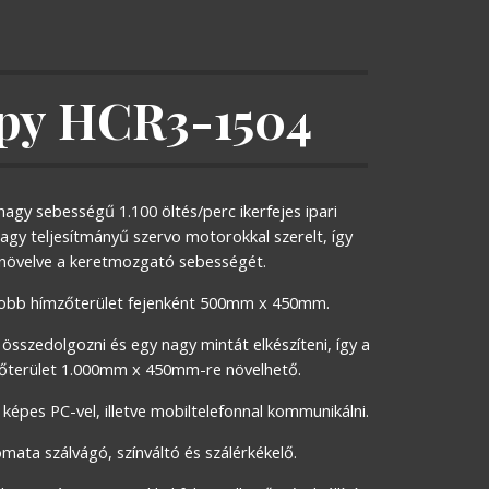
py HCR3-1504
 nagy sebességű 1.100 öltés/perc ikerfejes ipari 
gy teljesítmányű szervo motorokkal szerelt, így 
növelve a keretmozgató sebességét.
obb hímzőterület fejenként 500mm x 450mm.
 összedolgozni és egy nagy mintát elkészíteni, így a 
őterület 1.000mm x 450mm-re növelhető.
 képes PC-vel, illetve mobiltelefonnal kommunikálni.
mata szálvágó, színváltó és szálérkékelő.