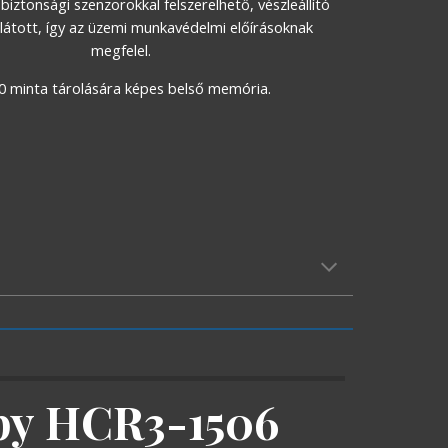
biztonsági szenzorokkal felszerelhető, vészleállító 
látott, így az üzemi munkavédelmi előírásoknak 
megfelel.
0 minta tárolására képes belső memória.
y HCR3-1506