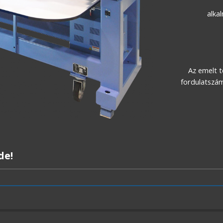
alka
Az emelt 
fordulatszá
de!