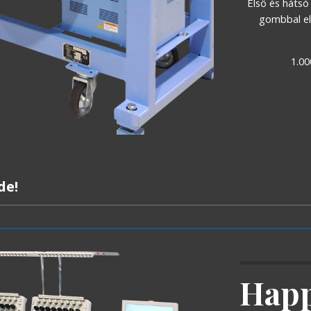
Első és hátsó 
gombbal el
1.00
de!
Happ